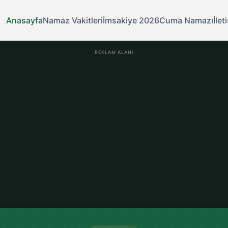
Anasayfa
Namaz Vakitleri
İmsakiye 2026
Cuma Namazı
İlet
REKLAM ALANI