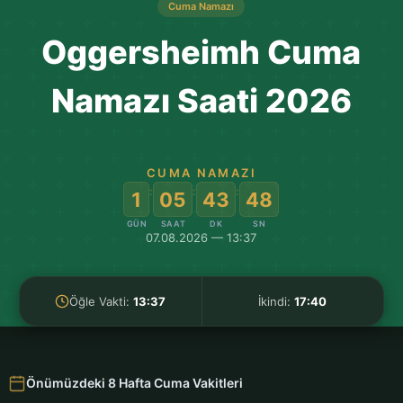
Cuma Namazı
Oggersheimh Cuma
Namazı Saati 2026
CUMA NAMAZI
:
:
:
1
05
43
47
GÜN
SAAT
DK
SN
07.08.2026 — 13:37
Öğle Vakti:
13:37
İkindi:
17:40
Önümüzdeki 8 Hafta Cuma Vakitleri