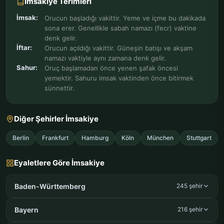
İmsakiye Terimleri
İmsak:
Orucun başladığı vakittir. Yeme ve içme bu dakikada
sona erer. Genellikle sabah namazı (fecr) vaktine
denk gelir.
İftar:
Orucun açıldığı vakittir. Güneşin batışı ve akşam
namazı vaktiyle aynı zamana denk gelir.
Sahur:
Oruç başlamadan önce yenen şafak öncesi
yemektir. Sahuru imsak vaktinden önce bitirmek
sünnettir.
Diğer Şehirler İmsakiye
Berlin
Frankfurt
Hamburg
Köln
München
Stuttgart
Eyaletlere Göre İmsakiye
Baden-Württemberg
245 şehir
Bayern
216 şehir