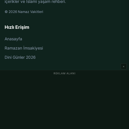
içerikler ve İslami yaşam rehberi.
© 2026 Namaz Vakitleri
Hızlı Erişim
Anasayfa
Ramazan İmsakiyesi
Dini Günler 2026
×
REKLAM ALANI
Almanya Namaz Vakitleri
Berlin Namaz Vakitleri
Hamburg Namaz Vakitleri
München Namaz Vakitleri
Köln Namaz Vakitleri
Frankfurt Namaz Vakitleri