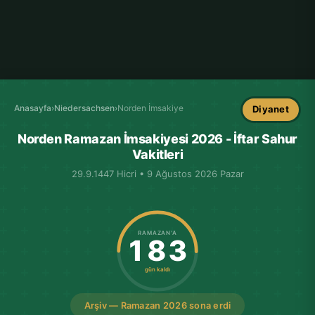
Anasayfa
›
Niedersachsen
›
Norden İmsakiye
Diyanet
Norden Ramazan İmsakiyesi 2026 - İftar Sahur
Vakitleri
29.9.1447 Hicri • 9 Ağustos 2026 Pazar
RAMAZAN'A
183
gün kaldı
Arşiv — Ramazan 2026 sona erdi