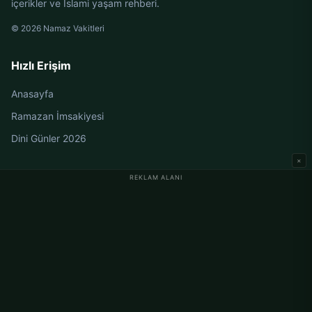
içerikler ve İslami yaşam rehberi.
© 2026 Namaz Vakitleri
Hızlı Erişim
Anasayfa
Ramazan İmsakiyesi
Dini Günler 2026
×
REKLAM ALANI
Almanya Namaz Vakitleri
Berlin Namaz Vakitleri
Hamburg Namaz Vakitleri
München Namaz Vakitleri
Köln Namaz Vakitleri
Frankfurt Namaz Vakitleri