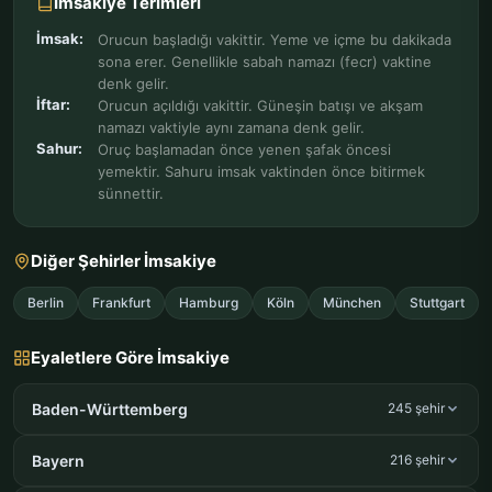
İmsakiye Terimleri
İmsak:
Orucun başladığı vakittir. Yeme ve içme bu dakikada
sona erer. Genellikle sabah namazı (fecr) vaktine
denk gelir.
İftar:
Orucun açıldığı vakittir. Güneşin batışı ve akşam
namazı vaktiyle aynı zamana denk gelir.
Sahur:
Oruç başlamadan önce yenen şafak öncesi
yemektir. Sahuru imsak vaktinden önce bitirmek
sünnettir.
Diğer Şehirler İmsakiye
Berlin
Frankfurt
Hamburg
Köln
München
Stuttgart
Eyaletlere Göre İmsakiye
Baden-Württemberg
245 şehir
Bayern
216 şehir