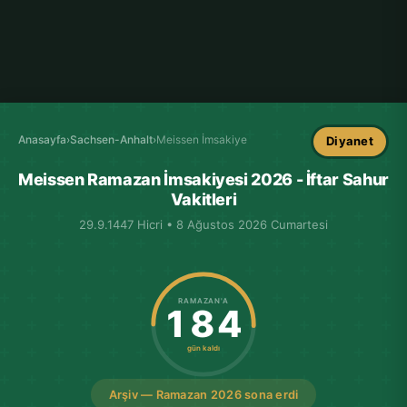
Anasayfa
›
Sachsen-Anhalt
›
Meissen İmsakiye
Diyanet
Meissen Ramazan İmsakiyesi 2026 - İftar Sahur
Vakitleri
29.9.1447 Hicri • 8 Ağustos 2026 Cumartesi
RAMAZAN'A
184
gün kaldı
Arşiv — Ramazan 2026 sona erdi