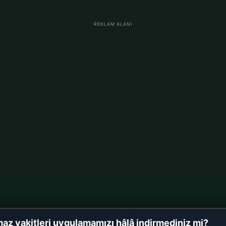
REKLAM ALANI
im
Almanya Namaz Vakitler
az vakitleri uygulamamızı hâlâ indirmediniz mi?