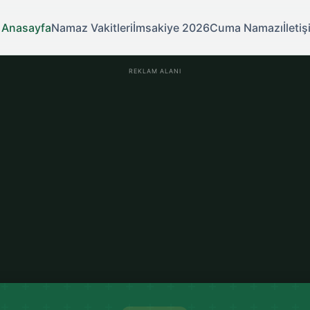
Anasayfa
Namaz Vakitleri
İmsakiye 2026
Cuma Namazı
İleti
REKLAM ALANI