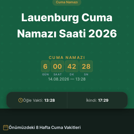
Cuma Namazı
Lauenburg Cuma
Namazı Saati 2026
CUMA NAMAZI
:
:
:
6
00
42
27
GÜN
SAAT
DK
SN
14.08.2026 — 13:28
Öğle Vakti:
13:28
İkindi:
17:29
Önümüzdeki 8 Hafta Cuma Vakitleri