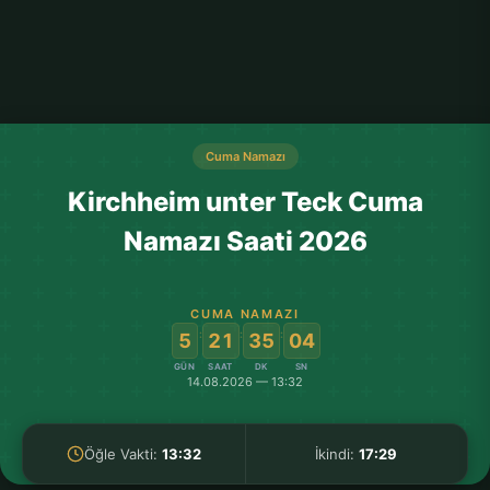
Cuma Namazı
Kirchheim unter Teck Cuma
Namazı Saati 2026
CUMA NAMAZI
:
:
:
5
21
35
04
GÜN
SAAT
DK
SN
14.08.2026 — 13:32
Öğle Vakti:
13:32
İkindi:
17:29