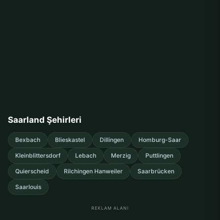
Saarland Şehirleri
Bexbach
Blieskastel
Dillingen
Homburg-Saar
Kleinblittersdorf
Lebach
Merzig
Puttlingen
Quierscheid
Rilchingen Hanweiler
Saarbrücken
Saarlouis
REKLAM ALANI