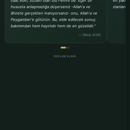
itaat edin, sizden olan ülü'l-emre de. Eğer bir
en yakın 
hususta anlaşmazlığa düşerseniz -Allah'a ve
olanlarınız
âhirete gerçekten inanıyorsanız- onu, Allah'a ve
Peygamber'e götürün. Bu, elde edilecek sonuç
bakımından hem hayırlıdır hem de en güzelidir."
— (Nisâ, 4/59)
REKLAM ALANI