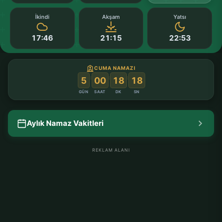
İkindi
Akşam
Yatsı
17:46
21:15
22:53
CUMA NAMAZI
:
:
:
5
00
18
18
GÜN
SAAT
DK
SN
Aylık Namaz Vakitleri
REKLAM ALANI