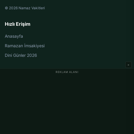
© 2026 Namaz Vakitleri
Hızlı Erişim
Anasayfa
Ramazan İmsakiyesi
Dini Günler 2026
×
REKLAM ALANI
Almanya Namaz Vakitleri
Berlin Namaz Vakitleri
Hamburg Namaz Vakitleri
München Namaz Vakitleri
Köln Namaz Vakitleri
Frankfurt Namaz Vakitleri