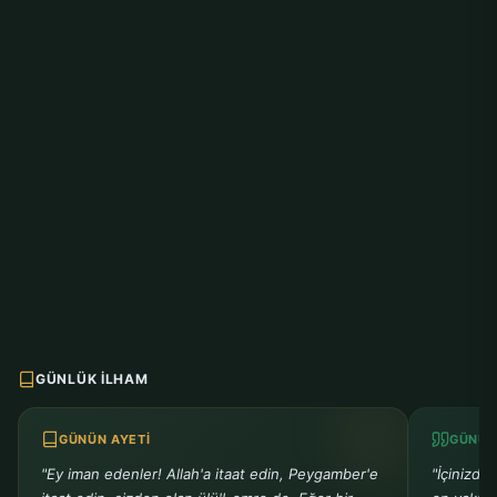
GÜNLÜK İLHAM
GÜNÜN AYETI
GÜNÜN
"Ey iman edenler! Allah'a itaat edin, Peygamber'e
"İçinizde