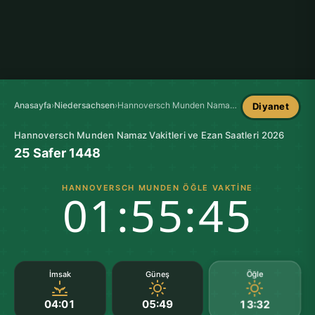
Anasayfa
›
Niedersachsen
›
Hannoversch Munden Namaz Vakitleri
Diyanet
Hannoversch Munden Namaz Vakitleri ve Ezan Saatleri 2026
25 Safer 1448
HANNOVERSCH MUNDEN ÖĞLE VAKTINE
01:55:44
Öğle
İmsak
Güneş
04:01
05:49
13:32