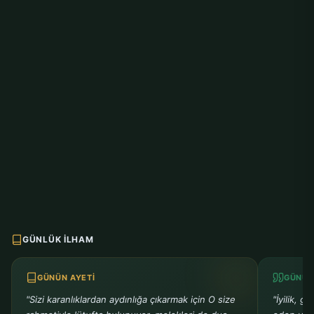
GÜNLÜK İLHAM
GÜNÜN AYETI
GÜNÜN
"Sizi karanlıklardan aydınlığa çıkarmak için O size
"İyilik, g