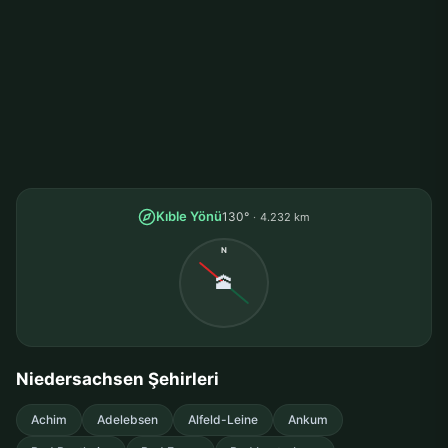
Kıble Yönü
130°
4.232 km
N
🕋
Niedersachsen Şehirleri
Achim
Adelebsen
Alfeld-Leine
Ankum