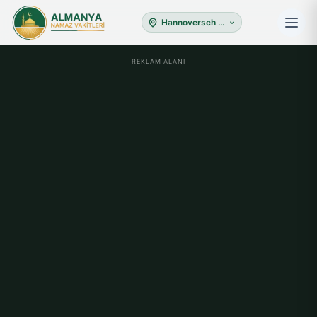
Hannoversch Munden
REKLAM ALANI