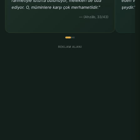
rahmetiyle lütufta bulunuyor, melekleri de dua
eden ve b
ediyor. O, müminlere karşı çok merhametlidir."
şeydir."
— (Ahzâb, 33/43)
REKLAM ALANI