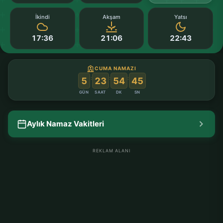
İkindi
Akşam
Yatsı
17:36
21:06
22:43
CUMA NAMAZI
:
:
:
5
23
54
44
GÜN
SAAT
DK
SN
Aylık Namaz Vakitleri
REKLAM ALANI