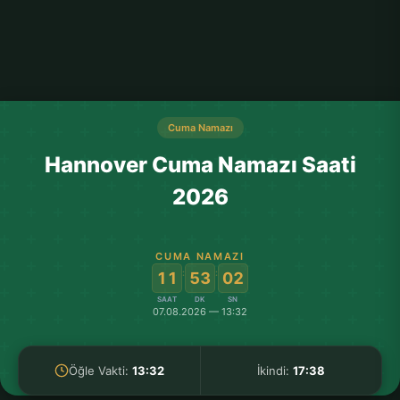
Cuma Namazı
Hannover Cuma Namazı Saati
2026
CUMA NAMAZI
:
:
11
53
02
SAAT
DK
SN
07.08.2026 — 13:32
Öğle Vakti:
13:32
İkindi:
17:38