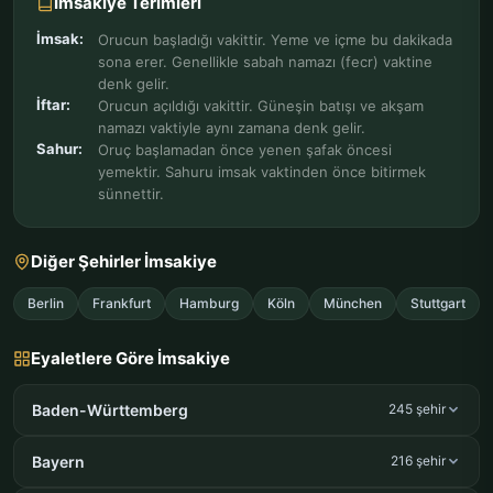
İmsakiye Terimleri
İmsak:
Orucun başladığı vakittir. Yeme ve içme bu dakikada
sona erer. Genellikle sabah namazı (fecr) vaktine
denk gelir.
İftar:
Orucun açıldığı vakittir. Güneşin batışı ve akşam
namazı vaktiyle aynı zamana denk gelir.
Sahur:
Oruç başlamadan önce yenen şafak öncesi
yemektir. Sahuru imsak vaktinden önce bitirmek
sünnettir.
Diğer Şehirler İmsakiye
Berlin
Frankfurt
Hamburg
Köln
München
Stuttgart
Eyaletlere Göre İmsakiye
Baden-Württemberg
245 şehir
Bayern
216 şehir