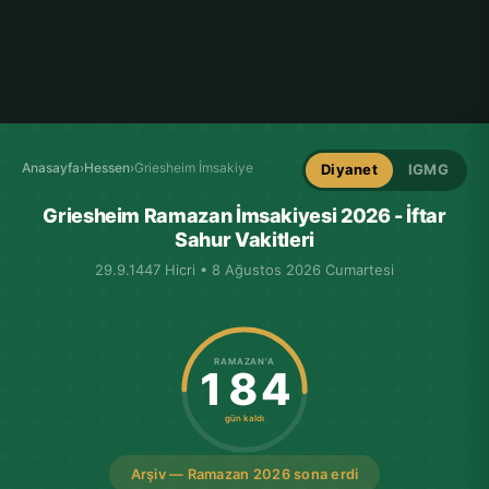
Anasayfa
›
Hessen
›
Griesheim İmsakiye
Diyanet
IGMG
Griesheim Ramazan İmsakiyesi 2026 - İftar
Sahur Vakitleri
29.9.1447 Hicri • 8 Ağustos 2026 Cumartesi
RAMAZAN'A
184
gün kaldı
Arşiv — Ramazan 2026 sona erdi