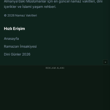
Almanya'daki Müslümanlar için en güncel namaz vakitleri, dini
içerikler ve İslami yaşam rehberi.
© 2026 Namaz Vakitleri
Hızlı Erişim
Anasayfa
Ramazan İmsakiyesi
Dini Günler 2026
×
REKLAM ALANI
Almanya Namaz Vakitleri
Berlin Namaz Vakitleri
Hamburg Namaz Vakitleri
München Namaz Vakitleri
Köln Namaz Vakitleri