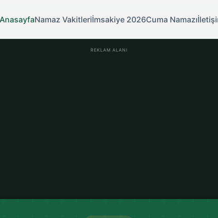
Anasayfa
Namaz Vakitleri
İmsakiye 2026
Cuma Namazı
İletiş
REKLAM ALANI