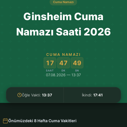
Cuma Namazı
Ginsheim Cuma
Namazı Saati 2026
CUMA NAMAZI
:
:
17
47
48
SAAT
DK
SN
07.08.2026 — 13:37
Öğle Vakti:
13:37
İkindi:
17:41
Önümüzdeki 8 Hafta Cuma Vakitleri