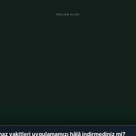
REKLAM ALANI
im
Almanya Namaz Vakitler
az vakitleri uygulamamızı hâlâ indirmediniz mi?