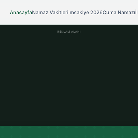
Anasayfa
Namaz Vakitleri
İmsakiye 2026
Cuma Namazı
İ
REKLAM ALANI