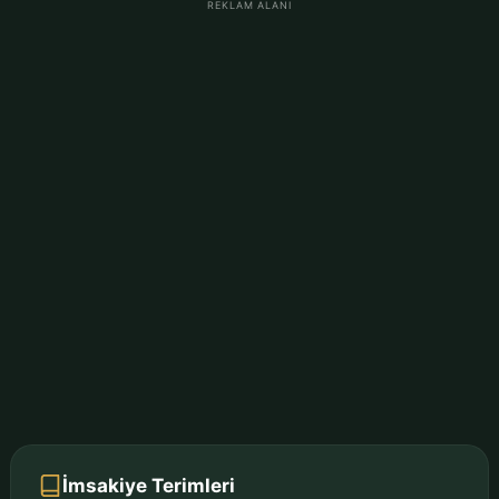
REKLAM ALANI
İmsakiye Terimleri