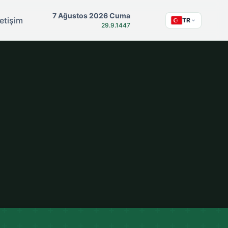
7 Ağustos 2026 Cuma
letişim
TR
29.9.1447