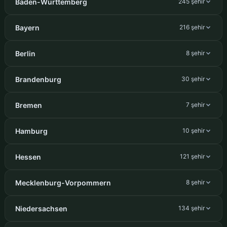
Baden-Württemberg
245 şehir
Bayern
216 şehir
Berlin
8 şehir
Brandenburg
30 şehir
Bremen
7 şehir
Hamburg
10 şehir
Hessen
121 şehir
Mecklenburg-Vorpommern
8 şehir
Niedersachsen
134 şehir