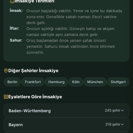
İmsakiye Terimleri
İmsak:
Orucun başladığı vakittir. Yeme ve içme bu dakikada
sona erer. Genellikle sabah namazı (fecr) vaktine
denk gelir.
İftar:
Orucun açıldığı vakittir. Güneşin batışı ve akşam
namazı vaktiyle aynı zamana denk gelir.
Sahur:
Oruç başlamadan önce yenen şafak öncesi
yemektir. Sahuru imsak vaktinden önce bitirmek
sünnettir.
Diğer Şehirler İmsakiye
Berlin
Frankfurt
Hamburg
Köln
München
Stuttgart
Eyaletlere Göre İmsakiye
Baden-Württemberg
245 şehir
Bayern
216 şehir