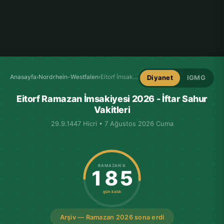
Anasayfa
›
Nordrhein-Westfalen
›
Eitorf İmsakiye
Diyanet
IGMG
Eitorf Ramazan İmsakiyesi 2026 - İftar Sahur
Vakitleri
29.9.1447 Hicri • 7 Ağustos 2026 Cuma
RAMAZAN'A
185
gün kaldı
Arşiv — Ramazan 2026 sona erdi