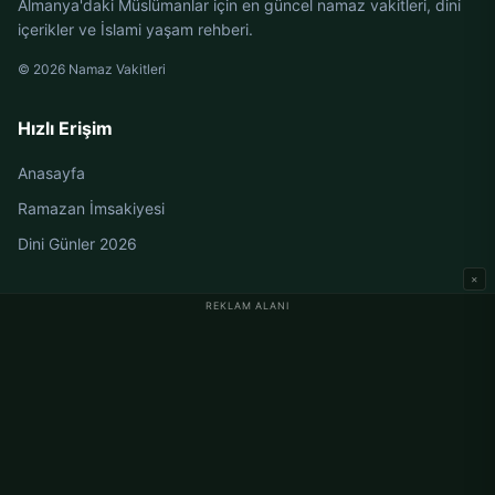
Almanya'daki Müslümanlar için en güncel namaz vakitleri, dini
içerikler ve İslami yaşam rehberi.
© 2026 Namaz Vakitleri
Hızlı Erişim
Anasayfa
Ramazan İmsakiyesi
Dini Günler 2026
×
REKLAM ALANI
Almanya Namaz Vakitleri
Berlin Namaz Vakitleri
Hamburg Namaz Vakitleri
München Namaz Vakitleri
Köln Namaz Vakitleri