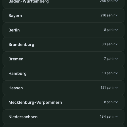
Baden-Württemberg
245 şehir
Bayern
216 şehir
Berlin
8 şehir
Brandenburg
30 şehir
Bremen
7 şehir
Hamburg
10 şehir
Hessen
121 şehir
Mecklenburg-Vorpommern
8 şehir
Niedersachsen
134 şehir