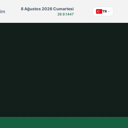
8 Ağustos 2026 Cumartesi
şim
TR
29.9.1447