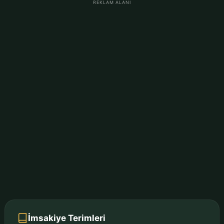
REKLAM ALANI
İmsakiye Terimleri