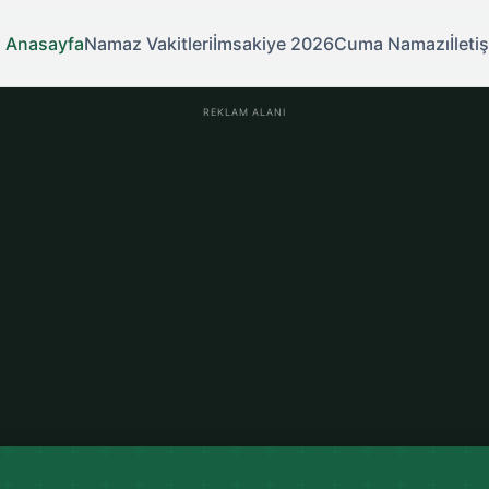
Anasayfa
Namaz Vakitleri
İmsakiye 2026
Cuma Namazı
İleti
REKLAM ALANI