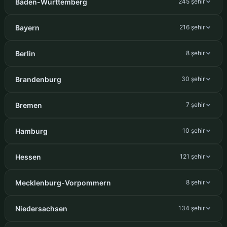
Baden-Württemberg
245 şehir
Bayern
216 şehir
Berlin
8 şehir
Brandenburg
30 şehir
Bremen
7 şehir
Hamburg
10 şehir
Hessen
121 şehir
Mecklenburg-Vorpommern
8 şehir
Niedersachsen
134 şehir