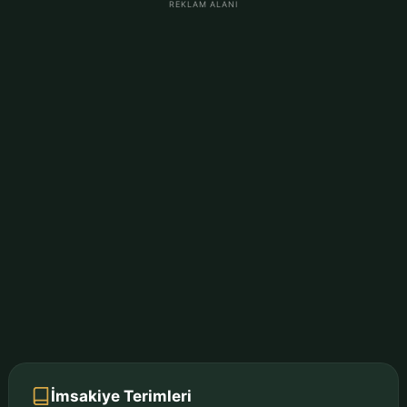
REKLAM ALANI
İmsakiye Terimleri