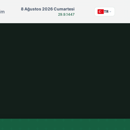
8 Ağustos 2026 Cumartesi
şim
TR
29.9.1447