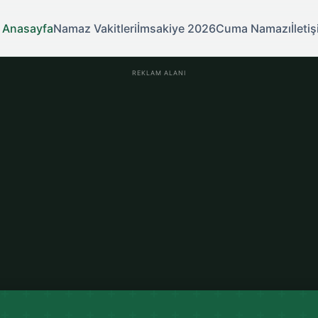
Anasayfa
Namaz Vakitleri
İmsakiye 2026
Cuma Namazı
İleti
REKLAM ALANI