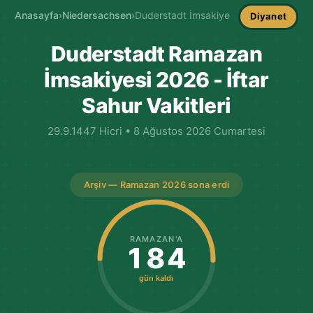
Anasayfa
›
Niedersachsen
›
Duderstadt İmsakiye
Diyanet
Duderstadt Ramazan
İmsakiyesi 2026 - İftar
Sahur Vakitleri
29.9.1447 Hicri • 8 Ağustos 2026 Cumartesi
Arşiv — Ramazan 2026 sona erdi
RAMAZAN'A
184
gün kaldı