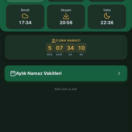
İkindi
Akşam
Yatsı
17:34
20:56
22:36
CUMA NAMAZI
:
:
:
5
07
34
09
GÜN
SAAT
DK
SN
Aylık Namaz Vakitleri
REKLAM ALANI