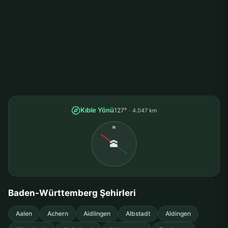
Kıble Yönü
127°
4.047 km
N
🕋
Baden-Württemberg Şehirleri
Aalen
Achern
Aidlingen
Albstadt
Aldingen