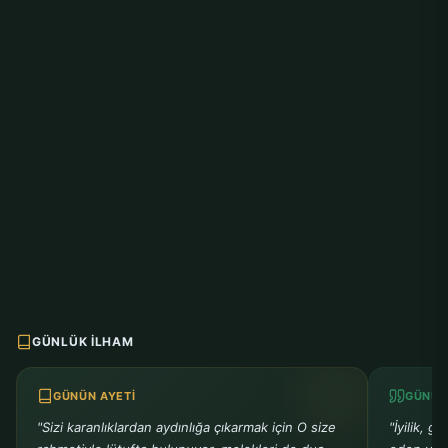
GÜNLÜK İLHAM
GÜNÜN AYETI
GÜNÜN
"Sizi karanlıklardan aydınlığa çıkarmak için O size
"İyilik, g