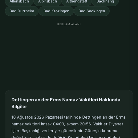
Allensbach
Alpirsbach
Althengstett
Backnang
Bad Durrheim
Bad Krozingen
Bad Sackingen
REKLAM ALANI
Dettingen an der Erms Namaz Vakitleri Hakkında
Bilgiler
10 Ağustos 2026 Pazartesi tarihinde Dettingen an der Erms
namaz vakitleri imsak 04:03, akşam 20:56. Vakitler Diyanet
İşleri Başkanlığı verileriyle güncellenir. Güneşin konumu
değiştikçe saatler de değişir. Kış günleri kısa, yaz günleri