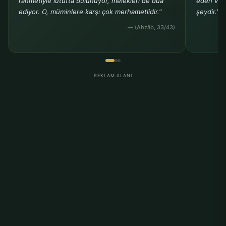
rahmetiyle lütufta bulunuyor, melekleri de dua
eden ve b
ediyor. O, müminlere karşı çok merhametlidir."
şeydir."
— (Ahzâb, 33/43)
REKLAM ALANI