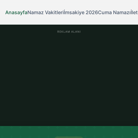
Anasayfa
Namaz Vakitleri
İmsakiye 2026
Cuma Namazı
İle
REKLAM ALANI