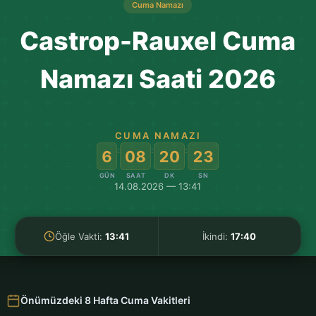
Cuma Namazı
Castrop-Rauxel Cuma
Namazı Saati 2026
CUMA NAMAZI
:
:
:
6
08
20
22
GÜN
SAAT
DK
SN
14.08.2026 — 13:41
Öğle Vakti:
13:41
İkindi:
17:40
Önümüzdeki 8 Hafta Cuma Vakitleri