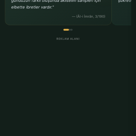
gündüzün farklı oluşunda aklıselim sahipleri için
şükretmem
elbette ibretler vardır."
— (Âl-i İmrân, 3/190)
REKLAM ALANI