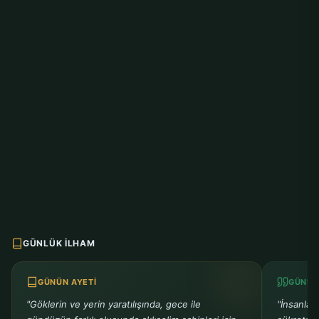
GÜNLÜK İLHAM
GÜNÜN AYETI
GÜNÜN
"Göklerin ve yerin yaratılışında, gece ile
"İnsanlar