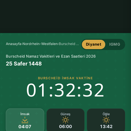
Anasayfa
›
Nordrhein-Westfalen
›
Burscheid Namaz Vakitleri
Diyanet
IGMG
Burscheid Namaz Vakitleri ve Ezan Saatleri 2026
25 Safer 1448
BURSCHEID İMSAK VAKTINE
01:32:31
İmsak
Güneş
Öğle
06:00
13:42
04:07