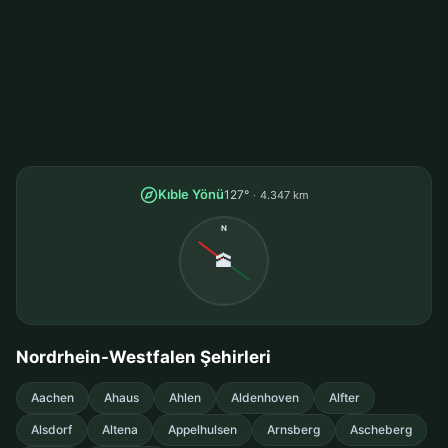
Kıble Yönü
127°
4.347 km
N
🕋
Nordrhein-Westfalen Şehirleri
Aachen
Ahaus
Ahlen
Aldenhoven
Alfter
Alsdorf
Altena
Appelhulsen
Arnsberg
Ascheberg