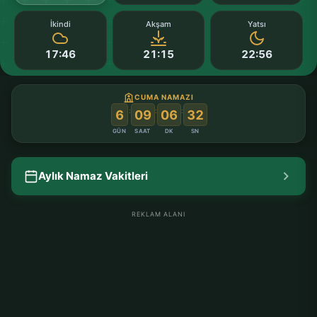
İkindi
Akşam
Yatsı
17:46
21:15
22:56
CUMA NAMAZI
:
:
:
6
09
06
31
GÜN
SAAT
DK
SN
Aylık Namaz Vakitleri
REKLAM ALANI