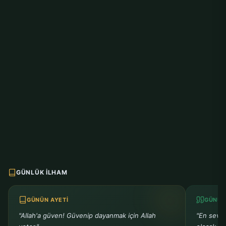
GÜNLÜK İLHAM
GÜNÜN AYETI
GÜNÜN
"Allah'a güven! Güvenip dayanmak için Allah
"En sevm