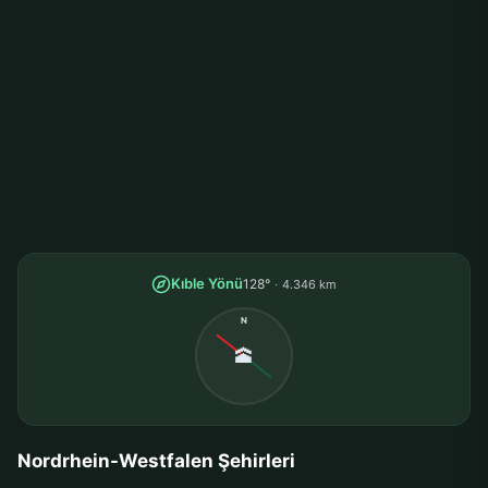
Kıble Yönü
128°
4.346 km
N
🕋
Nordrhein-Westfalen Şehirleri