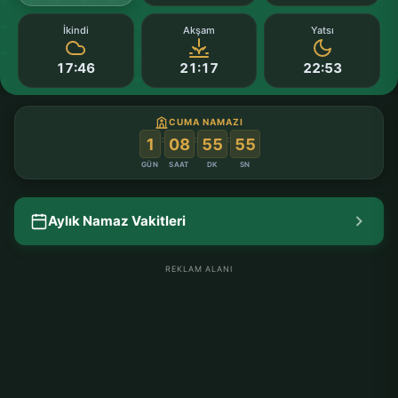
İkindi
Akşam
Yatsı
17:46
21:17
22:53
CUMA NAMAZI
:
:
:
1
08
55
54
GÜN
SAAT
DK
SN
Aylık Namaz Vakitleri
REKLAM ALANI