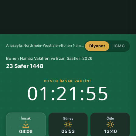
Anasayfa
›
Nordrhein-Westfalen
›
Bonen Namaz Vakitleri
Diyanet
IGMG
Bonen Namaz Vakitleri ve Ezan Saatleri 2026
23 Safer 1448
BONEN İMSAK VAKTINE
01:21:54
İmsak
Güneş
Öğle
05:53
13:40
04:06