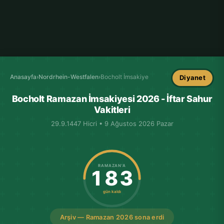
Anasayfa
›
Nordrhein-Westfalen
›
Bocholt İmsakiye
Diyanet
Bocholt Ramazan İmsakiyesi 2026 - İftar Sahur
Vakitleri
29.9.1447 Hicri • 9 Ağustos 2026 Pazar
RAMAZAN'A
183
gün kaldı
Arşiv — Ramazan 2026 sona erdi