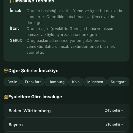
İmsakiye Terimleri
İmsak:
Orucun başladığı vakittir. Yeme ve içme bu dakikada
sona erer. Genellikle sabah namazı (fecr) vaktine
denk gelir.
İftar:
Orucun açıldığı vakittir. Güneşin batışı ve akşam
namazı vaktiyle aynı zamana denk gelir.
Sahur:
Oruç başlamadan önce yenen şafak öncesi
yemektir. Sahuru imsak vaktinden önce bitirmek
sünnettir.
Diğer Şehirler İmsakiye
Berlin
Frankfurt
Hamburg
Köln
München
Stuttgart
Eyaletlere Göre İmsakiye
Baden-Württemberg
245 şehir
Bayern
216 şehir