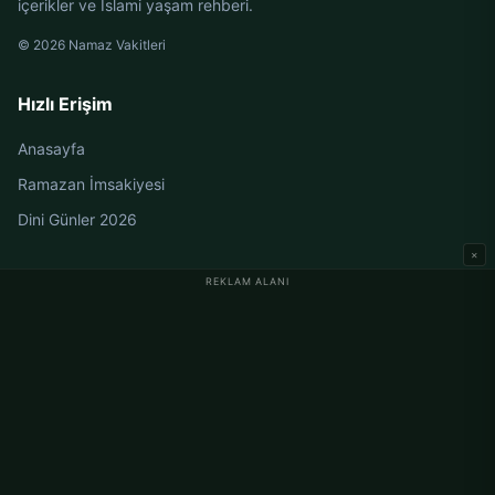
içerikler ve İslami yaşam rehberi.
© 2026 Namaz Vakitleri
Hızlı Erişim
Anasayfa
Ramazan İmsakiyesi
Dini Günler 2026
×
REKLAM ALANI
Almanya Namaz Vakitleri
Berlin Namaz Vakitleri
Hamburg Namaz Vakitleri
München Namaz Vakitleri
Köln Namaz Vakitleri
Frankfurt Namaz Vakitleri