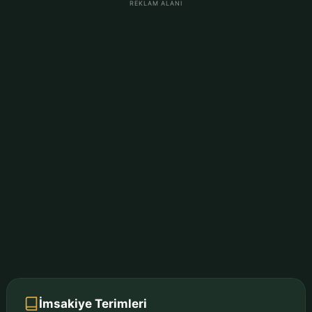
REKLAM ALANI
İmsakiye Terimleri