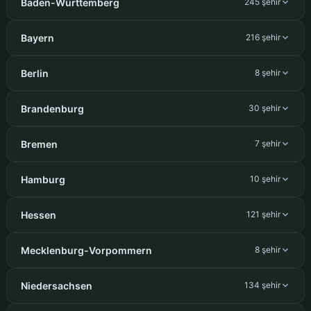
Baden-Württemberg
245 şehir
Bayern
216 şehir
Berlin
8 şehir
Brandenburg
30 şehir
Bremen
7 şehir
Hamburg
10 şehir
Hessen
121 şehir
Mecklenburg-Vorpommern
8 şehir
Niedersachsen
134 şehir