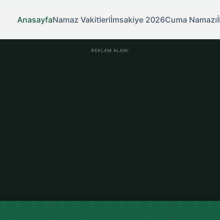
Anasayfa
Namaz Vakitleri
İmsakiye 2026
Cuma Namazı
REKLAM ALANI