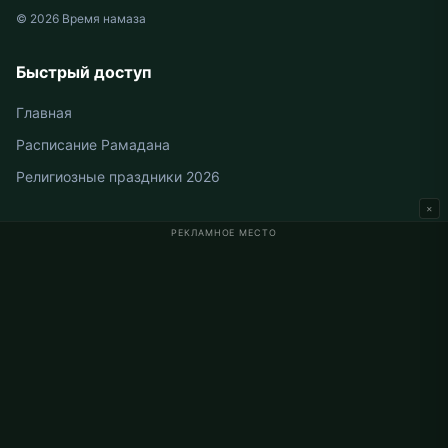
© 2026 Время намаза
Быстрый доступ
Главная
Расписание Рамадана
Религиозные праздники 2026
×
РЕКЛАМНОЕ МЕСТО
Время намаза в Германии
Время намаза в Berlin
Время намаза в Hamburg
Время намаза в München
Время намаза в Köln
Время намаза в Frankfurt