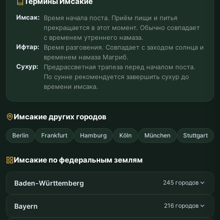
Термины Имсакие
Имсак:
Время начала поста. Приём пищи и питья
прекращается в этот момент. Обычно совпадает
с временем утреннего намаза.
Ифтар:
Время разговения. Совпадает с заходом солнца и
временем намаза Магриб.
Сухур:
Предрассветная трапеза перед началом поста.
По сунне рекомендуется завершить сухур до
времени имсака.
Имсакие других городов
Berlin
Frankfurt
Hamburg
Köln
München
Stuttgart
Имсакие по федеральным землям
Baden-Württemberg
245 городов
Bayern
216 городов