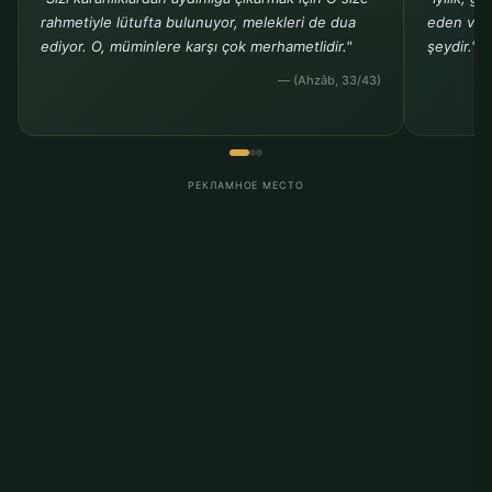
rahmetiyle lütufta bulunuyor, melekleri de dua
eden ve b
ediyor. O, müminlere karşı çok merhametlidir."
şeydir."
— (Ahzâb, 33/43)
РЕКЛАМНОЕ МЕСТО