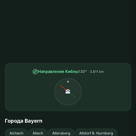
Направление Киблы
130°
3.811 km
N
🕋
Города Bayern
Aichach
Allach
Allersberg
Altdorf B. Nurnberg