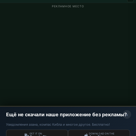
РЕКЛАМНОЕ МЕСТО
Время намаза в Германии
Время намаза в Berlin
Время намаза в Hamburg
Время намаза в München
Время намаза в Köln
Время намаза в Frankfurt
О проекте
О нас
Контакты
Политика конфиденциальности
×
Ещё не скачали наше приложение без рекламы?
Уведомления азана, компас Кибла и многое другое. Бесплатно!
GET IT ON
DOWNLOAD ON THE