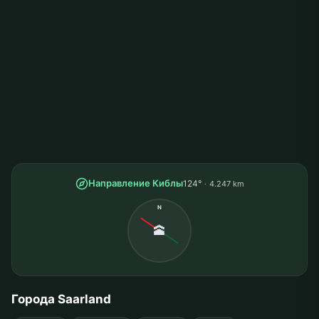
Направление Киблы
124°
4.247 km
N
🕋
Города Saarland