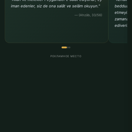
iman edenler, siz de ona salât ve selâm okuyun."
beddua et
etmeyiniz.
— (Ahzâb, 33/56)
zamana de
ediverir."
РЕКЛАМНОЕ МЕСТО