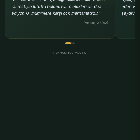
rahmetiyle lütufta bulunuyor, melekleri de dua
eden ve b
ediyor. O, müminlere karşı çok merhametlidir."
şeydir."
— (Ahzâb, 33/43)
РЕКЛАМНОЕ МЕСТО