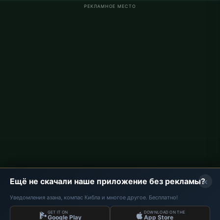
РЕКЛАМНОЕ МЕСТО
Время намаза в Германии
Время намаза в Berlin
Время намаза в Hamburg
Время намаза в München
Время намаза в Köln
Время намаза в Frankfurt
О проекте
О нас
Контакты
Политика конфиденциальности
×
Ещё не скачали наше приложение без рекламы?
Уведомления азана, компас Кибла и многое другое. Бесплатно!
GET IT ON
DOWNLOAD ON THE
Данные: Diyanet İşleri Başkanlığı | Время намаза © 2026
Google Play
App Store