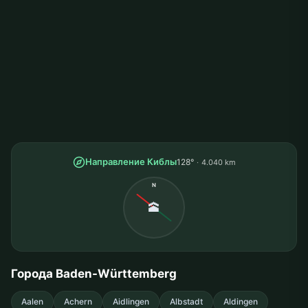
Направление Киблы
128°
4.040 km
N
🕋
Города Baden-Württemberg
Aalen
Achern
Aidlingen
Albstadt
Aldingen