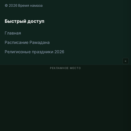
© 2026 Время намаза
Быстрый доступ
Главная
Расписание Рамадана
Религиозные праздники 2026
×
РЕКЛАМНОЕ МЕСТО
Время намаза в Германии
Время намаза в Berlin
Время намаза в Hamburg
Время намаза в München
Время намаза в Köln
Время намаза в Frankfurt