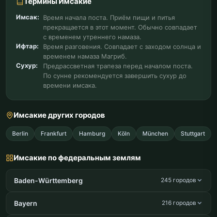
Термины Имсакие
Имсак:
Время начала поста. Приём пищи и питья
прекращается в этот момент. Обычно совпадает
с временем утреннего намаза.
Ифтар:
Время разговения. Совпадает с заходом солнца и
временем намаза Магриб.
Сухур:
Предрассветная трапеза перед началом поста.
По сунне рекомендуется завершить сухур до
времени имсака.
Имсакие других городов
Berlin
Frankfurt
Hamburg
Köln
München
Stuttgart
Имсакие по федеральным землям
Baden-Württemberg
245 городов
Bayern
216 городов