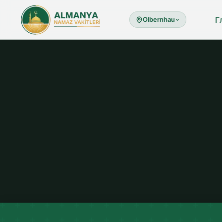
Г
Olbernhau