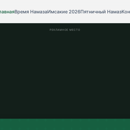
лавная
Время Намаза
Имсакие 2026
Пятничный Намаз
Кон
РЕКЛАМНОЕ МЕСТО