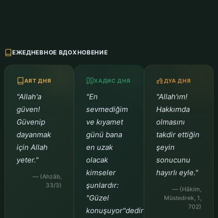
ЕЖЕДНЕВНОЕ ВДОХНОВЕНИЕ
АЯТ ДНЯ
ХАДИС ДНЯ
ДУА ДНЯ
"Allah'a
"En
"Allah'ım!
güven!
sevmediğim
Hakkımda
Güvenip
ve kıyamet
olmasını
dayanmak
günü bana
takdir ettiğin
için Allah
en uzak
şeyin
yeter."
olacak
sonucunu
kimseler
hayırlı eyle."
— (Ahzâb,
şunlardır:
33/3)
— (Hâkim,
"Güzel
Müstedrek, 1,
702)
konuşuyor"dedirtmek