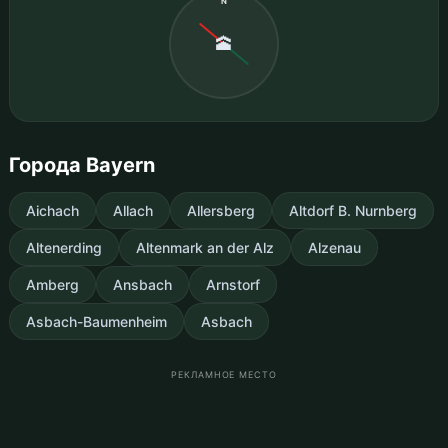
N
🕋
Города Bayern
Aichach
Allach
Allersberg
Altdorf B. Nurnberg
Altenerding
Altenmark an der Alz
Alzenau
Amberg
Ansbach
Arnstorf
Asbach-Baumenheim
Asbach
РЕКЛАМНОЕ МЕСТО