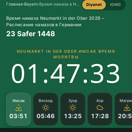
Главная
›
Bayern
›
Время намаза в Neumarkt in der Ober
Diyanet
IGMG
Время намаза Neumarkt in der Ober 2026 –
Расписание намазов в Германии
23 Safer 1448
NEUMARKT IN DER OBER ИМСАК ВРЕМЯ
МОЛИТВЫ
01:47:32
Имсак
Восход
Зухр
Аср
Магри
05:46
13:25
17:28
20:
03:51