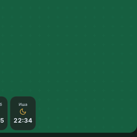
б
Иша
55
22:34