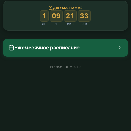
ДЖУМА НАМАЗ
:
:
:
1
09
21
32
ДН
Ч
МИН
СЕК
Ежемесячное расписание
РЕКЛАМНОЕ МЕСТО