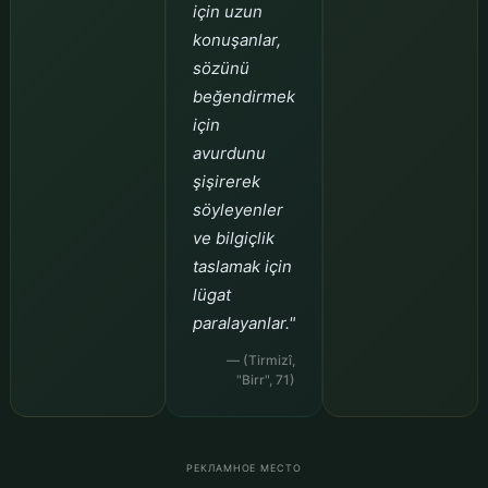
için uzun
konuşanlar,
sözünü
beğendirmek
için
avurdunu
şişirerek
söyleyenler
ve bilgiçlik
taslamak için
lügat
paralayanlar."
— (Tirmizî,
"Birr", 71)
РЕКЛАМНОЕ МЕСТО