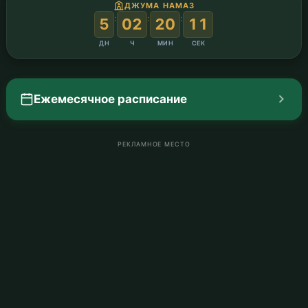
ДЖУМА НАМАЗ
:
:
:
5
02
20
10
ДН
Ч
МИН
СЕК
Ежемесячное расписание
РЕКЛАМНОЕ МЕСТО