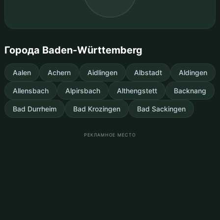
Города Baden-Württemberg
Aalen
Achern
Aidlingen
Albstadt
Aldingen
Allensbach
Alpirsbach
Althengstett
Backnang
Bad Durrheim
Bad Krozingen
Bad Sackingen
РЕКЛАМНОЕ МЕСТО