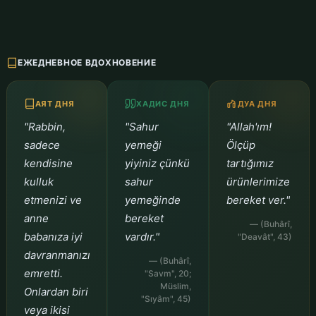
ЕЖЕДНЕВНОЕ ВДОХНОВЕНИЕ
АЯТ ДНЯ
ХАДИС ДНЯ
ДУА ДНЯ
"Rabbin,
"Sahur
"Allah'ım!
sadece
yemeği
Ölçüp
kendisine
yiyiniz çünkü
tartığımız
kulluk
sahur
ürünlerimize
etmenizi ve
yemeğinde
bereket ver."
anne
bereket
— (Buhârî,
babanıza iyi
vardır."
"Deavât", 43)
davranmanızı
— (Buhârî,
emretti.
"Savm", 20;
Müslim,
Onlardan biri
"Sıyâm", 45)
veya ikisi