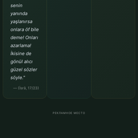
senin
yanında
yaşlanırsa
onlara öf bile
deme! Onları
azarlama!
İkisine de
gönül alıcı
güzel sözler
söyle."
— (İsrâ, 17/23)
РЕКЛАМНОЕ МЕСТО