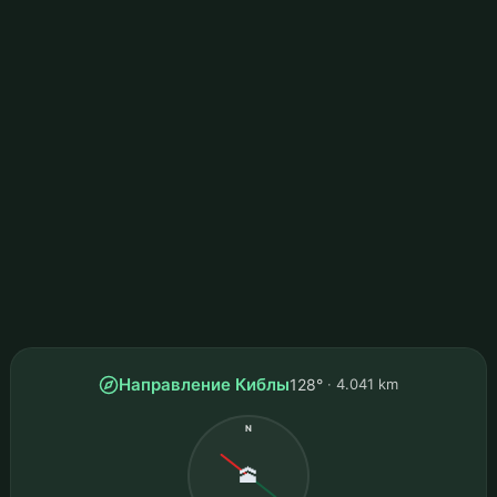
Направление Киблы
128°
4.041 km
N
🕋