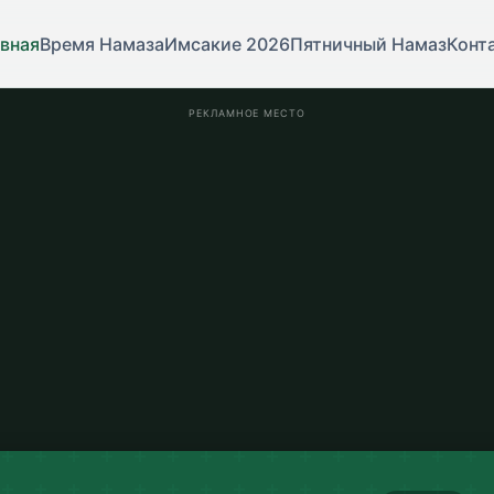
вная
Время Намаза
Имсакие 2026
Пятничный Намаз
Конт
РЕКЛАМНОЕ МЕСТО