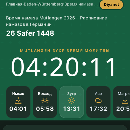
Главная
›
Baden-Württemberg
›
Время намаза в Mutlangen
Diyanet
Время намаза Mutlangen 2026 – Расписание
намазов в Германии
26 Safer 1448
MUTLANGEN ЗУХР ВРЕМЯ МОЛИТВЫ
04:20:10
Зухр
Имсак
Восход
Аср
Магри
04:01
05:58
17:32
20:
13:31