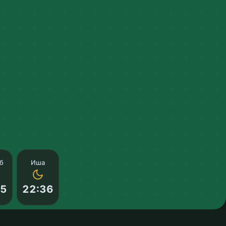
б
Иша
55
22:36