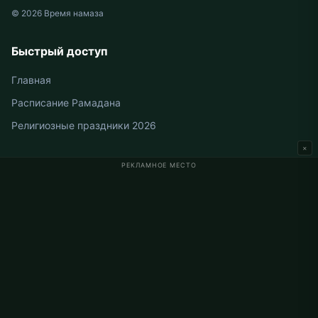
© 2026 Время намаза
Быстрый доступ
Главная
Расписание Рамадана
Религиозные праздники 2026
×
РЕКЛАМНОЕ МЕСТО
Время намаза в Германии
Время намаза в Berlin
Время намаза в Hamburg
Время намаза в München
Время намаза в Köln
Время намаза в Frankfurt