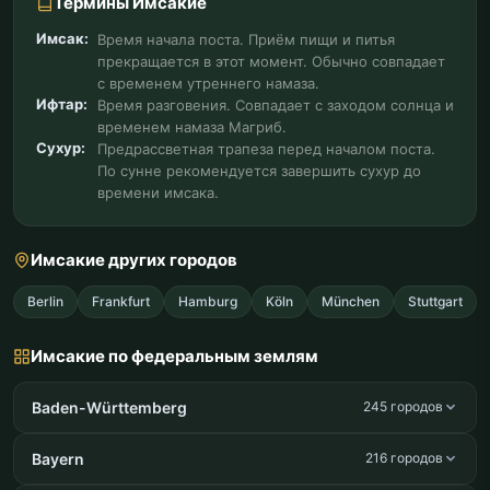
Термины Имсакие
Имсак:
Время начала поста. Приём пищи и питья
прекращается в этот момент. Обычно совпадает
с временем утреннего намаза.
Ифтар:
Время разговения. Совпадает с заходом солнца и
временем намаза Магриб.
Сухур:
Предрассветная трапеза перед началом поста.
По сунне рекомендуется завершить сухур до
времени имсака.
Имсакие других городов
Berlin
Frankfurt
Hamburg
Köln
München
Stuttgart
Имсакие по федеральным землям
Baden-Württemberg
245 городов
Bayern
216 городов