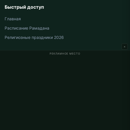
Быстрый доступ
Главная
Расписание Рамадана
Религиозные праздники 2026
×
РЕКЛАМНОЕ МЕСТО
Время намаза в Германии
Время намаза в Berlin
Время намаза в Hamburg
Время намаза в München
Время намаза в Köln
Время намаза в Frankfurt
О проекте