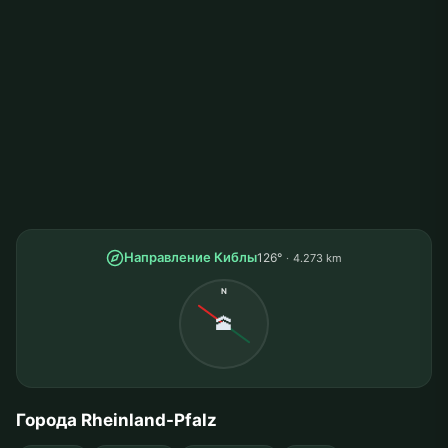
Направление Киблы
126°
4.273 km
N
🕋
Города Rheinland-Pfalz