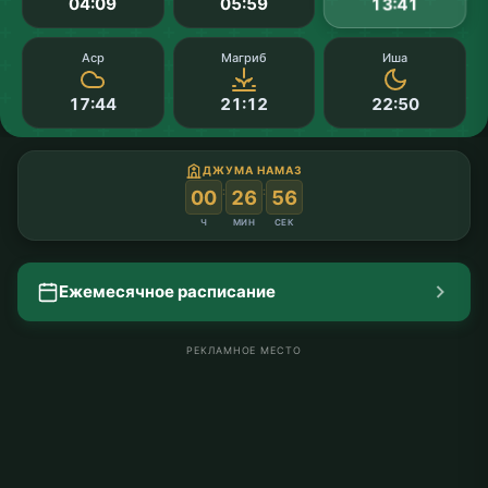
04:09
05:59
13:41
Аср
Магриб
Иша
17:44
21:12
22:50
ДЖУМА НАМАЗ
:
:
00
26
56
Ч
МИН
СЕК
Ежемесячное расписание
РЕКЛАМНОЕ МЕСТО