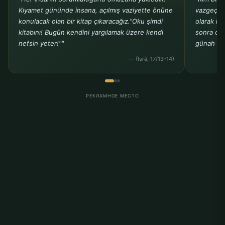
Kıyamet gününde insana, açılmış vaziyette önüne
vazgeçers
konulacak olan bir kitap çıkaracağız."Oku şimdi
olarak ka
kitabını! Bugün kendini yargılamak üzere kendi
sonra onu
nefsin yeter!""
günah ola
— (İsrâ, 17/13-14)
РЕКЛАМНОЕ МЕСТО