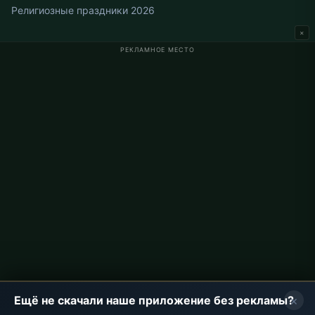
Религиозные праздники 2026
×
РЕКЛАМНОЕ МЕСТО
Время намаза в Германии
Время намаза в Berlin
Время намаза в Hamburg
Время намаза в München
Время намаза в Köln
Время намаза в Frankfurt
О проекте
О нас
Контакты
Политика конфиденциальности
×
Ещё не скачали наше приложение без рекламы?