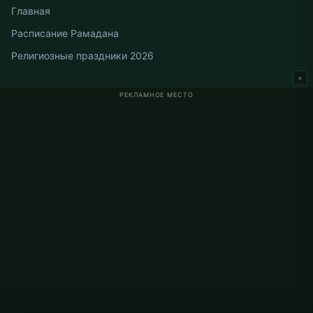
Главная
Расписание Рамадана
Религиозные праздники 2026
×
РЕКЛАМНОЕ МЕСТО
Время намаза в Германии
Время намаза в Berlin
Время намаза в Hamburg
Время намаза в München
Время намаза в Köln
Время намаза в Frankfurt
О проекте
О нас
Контакты