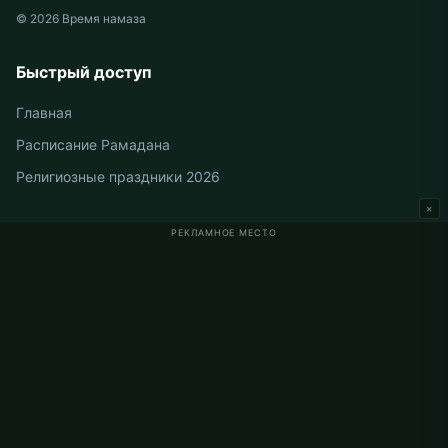
© 2026 Время намаза
Быстрый доступ
Главная
Расписание Рамадана
Религиозные праздники 2026
×
РЕКЛАМНОЕ МЕСТО
Время намаза в Германии
Время намаза в Berlin
Время намаза в Hamburg
Время намаза в München
Время намаза в Köln
Время намаза в Frankfurt