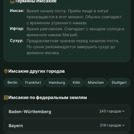
Термины Имсакие
Имсак:
Время начала поста. Приём пищи и питья
прекращается в этот момент. Обычно совпадает
с временем утреннего намаза.
Ифтар:
Время разговения. Совпадает с заходом солнца и
временем намаза Магриб.
Сухур:
Предрассветная трапеза перед началом поста.
По сунне рекомендуется завершить сухур до
времени имсака.
Имсакие других городов
Berlin
Frankfurt
Hamburg
Köln
München
Stuttgart
Имсакие по федеральным землям
Baden-Württemberg
245 городов
Bayern
216 городов