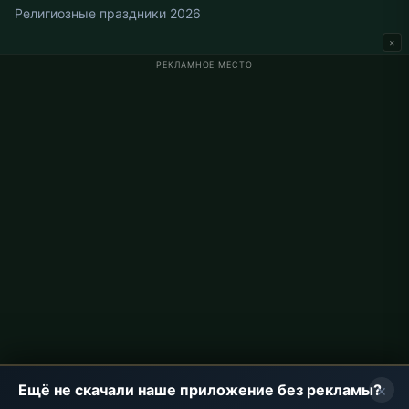
Религиозные праздники 2026
×
РЕКЛАМНОЕ МЕСТО
Время намаза в Германии
Время намаза в Berlin
Время намаза в Hamburg
Время намаза в München
Время намаза в Köln
Время намаза в Frankfurt
О проекте
О нас
Контакты
Политика конфиденциальности
×
Ещё не скачали наше приложение без рекламы?