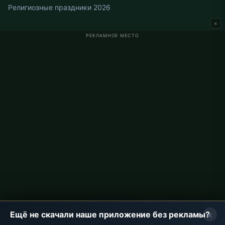
Религиозные праздники 2026
×
РЕКЛАМНОЕ МЕСТО
Время намаза в Германии
Время намаза в Berlin
Время намаза в Hamburg
Время намаза в München
Время намаза в Köln
Время намаза в Frankfurt
О проекте
О нас
Контакты
Политика конфиденциальности
×
Ещё не скачали наше приложение без рекламы?