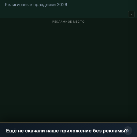
Религиозные праздники 2026
×
РЕКЛАМНОЕ МЕСТО
Время намаза в Германии
Время намаза в Berlin
Время намаза в Hamburg
Время намаза в München
Время намаза в Köln
Время намаза в Frankfurt
О проекте
О нас
Контакты
Политика конфиденциальности
×
Ещё не скачали наше приложение без рекламы?