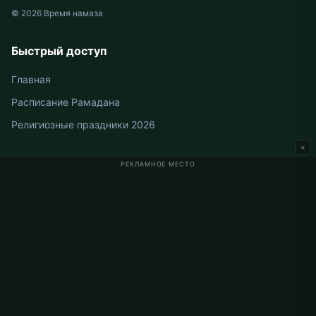
© 2026 Время намаза
Быстрый доступ
Главная
Расписание Рамадана
Религиозные праздники 2026
×
РЕКЛАМНОЕ МЕСТО
Время намаза в Германии
Время намаза в Berlin
Время намаза в Hamburg
Время намаза в München
Время намаза в Köln
Время намаза в Frankfurt