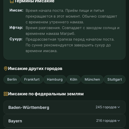
Термины Имсакие
Имсак:
Время начала поста. Приём пищи и питья
прекращается в этот момент. Обычно совпадает
с временем утреннего намаза.
Ифтар:
Время разговения. Совпадает с заходом солнца и
временем намаза Магриб.
Сухур:
Предрассветная трапеза перед началом поста.
По сунне рекомендуется завершить сухур до
времени имсака.
Имсакие других городов
Berlin
Frankfurt
Hamburg
Köln
München
Stuttgart
Имсакие по федеральным землям
Baden-Württemberg
245 городов
Bayern
216 городов