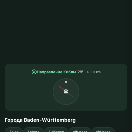
Направление Киблы
128°
4.001 km
N
🕋
Города Baden-Württemberg
Aalen
Achern
Aidlingen
Albstadt
Aldingen