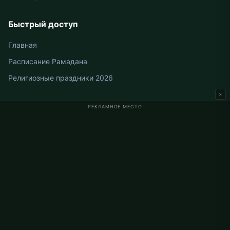
Быстрый доступ
Главная
Расписание Рамадана
Религиозные праздники 2026
×
РЕКЛАМНОЕ МЕСТО
Время намаза в Германии
Время намаза в Berlin
Время намаза в Hamburg
Время намаза в München
Время намаза в Köln
Время намаза в Frankfurt
О проекте