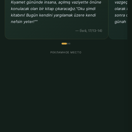
Kıyamet gününde insana, açılmış vaziyette önüne
vazgeçers
konulacak olan bir kitap çıkaracağız."Oku şimdi
olarak ka
kitabını! Bugün kendini yargılamak üzere kendi
sonra onu
nefsin yeter!""
günah ola
— (İsrâ, 17/13-14)
РЕКЛАМНОЕ МЕСТО