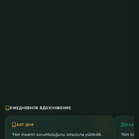
ЕЖЕДНЕВНОЕ ВДОХНОВЕНИЕ
АЯТ ДНЯ
ХАДИС
"Her insanın sorumluluğunu omuzuna yükledik.
"Kim bir 