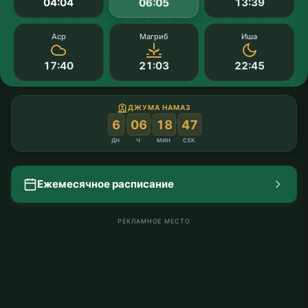
04:04
13:39
06:05
Аср
Магриб
Иша
17:40
21:03
22:45
ДЖУМА НАМАЗ
:
:
:
6
06
18
46
ДН
Ч
МИН
СЕК
Ежемесячное расписание
РЕКЛАМНОЕ МЕСТО