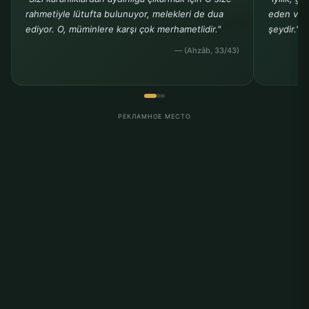
rahmetiyle lütufta bulunuyor, melekleri de dua
eden ve b
ediyor. O, müminlere karşı çok merhametlidir."
şeydir."
— (Ahzâb, 33/43)
РЕКЛАМНОЕ МЕСТО