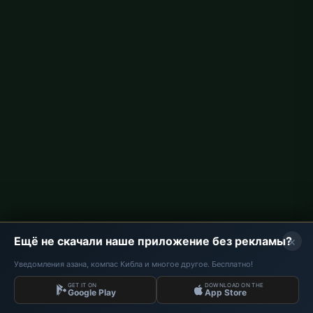
Время намаза в Berlin
Время намаза в Hamburg
Время намаза в München
Время намаза в Köln
Время намаза в Frankfurt
О проекте
О нас
Контакты
Политика конфиденциальности
×
Ещё не скачали наше приложение без рекламы?
Уведомления азана, компас Кибла и многое другое. Бесплатно!
GET IT ON
DOWNLOAD ON THE
Данные: Diyanet İşleri Başkanlığı | Время намаза © 2026
Google Play
App Store