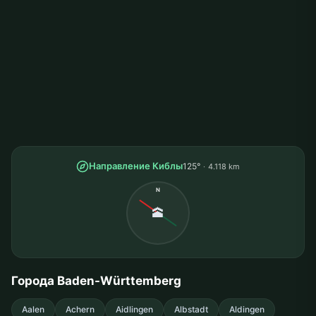
Направление Киблы
125°
4.118 km
N
🕋
Города Baden-Württemberg
Aalen
Achern
Aidlingen
Albstadt
Aldingen