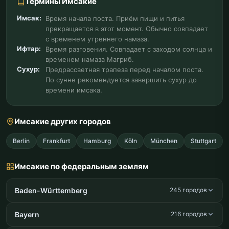
Термины Имсакие
Имсак:
Время начала поста. Приём пищи и питья
прекращается в этот момент. Обычно совпадает
с временем утреннего намаза.
Ифтар:
Время разговения. Совпадает с заходом солнца и
временем намаза Магриб.
Сухур:
Предрассветная трапеза перед началом поста.
По сунне рекомендуется завершить сухур до
времени имсака.
Имсакие других городов
Berlin
Frankfurt
Hamburg
Köln
München
Stuttgart
Имсакие по федеральным землям
Baden-Württemberg
245 городов
Bayern
216 городов