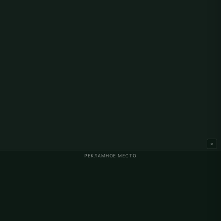
×
РЕКЛАМНОЕ МЕСТО
Время намаза
Актуальное время намаза, религиозный контент и
путеводитель исламской жизни для мусульман Германии.