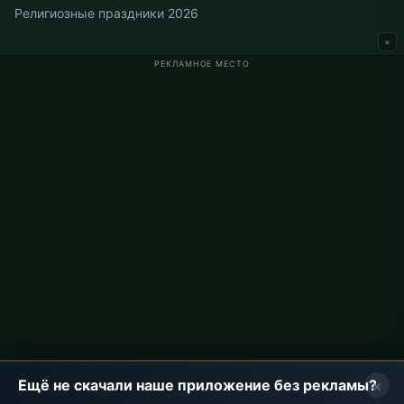
Религиозные праздники 2026
×
РЕКЛАМНОЕ МЕСТО
Время намаза в Германии
Время намаза в Berlin
Время намаза в Hamburg
Время намаза в München
Время намаза в Köln
Время намаза в Frankfurt
О проекте
О нас
Контакты
Политика конфиденциальности
×
Ещё не скачали наше приложение без рекламы?