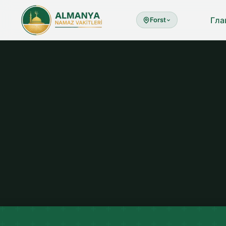
Гла
Forst