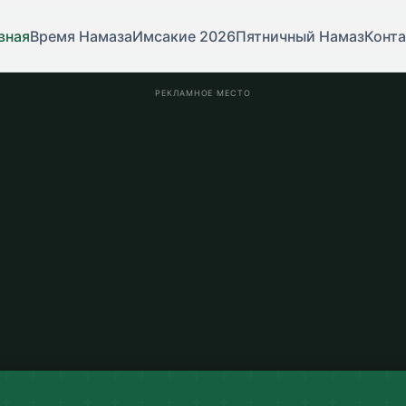
вная
Время Намаза
Имсакие 2026
Пятничный Намаз
Конт
РЕКЛАМНОЕ МЕСТО