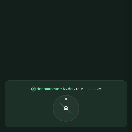
Направление Киблы
130°
3.966 km
N
🕋