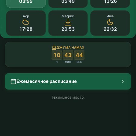
05:49
13:26
03:55
Аср
Магриб
Иша
17:28
20:53
22:32
ДЖУМА НАМАЗ
:
:
10
43
43
Ч
МИН
СЕК
Ежемесячное расписание
РЕКЛАМНОЕ МЕСТО