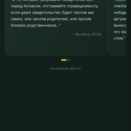
перед Аллахом, отстаивайте справедливость,
тяжбами,
если даже свидетельство будет против вас
нибудь и
самих, или против родителей, или против
аргумент
близких родственников…"
вынесу р
что прин
— (Ан-Ниса, 4/135)
слов,"
РЕКЛАМНОЕ МЕСТО