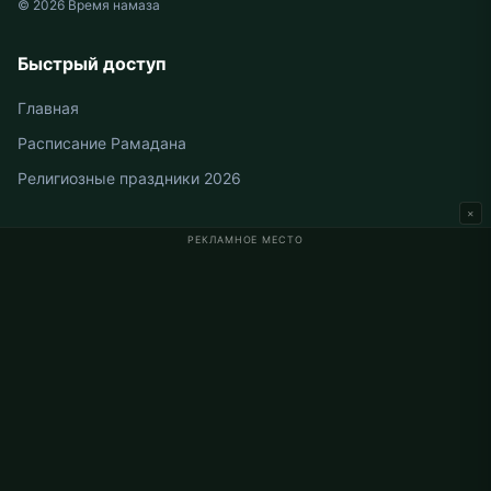
© 2026 Время намаза
Быстрый доступ
Главная
Расписание Рамадана
Религиозные праздники 2026
×
РЕКЛАМНОЕ МЕСТО
Время намаза в Германии
Время намаза в Berlin
Время намаза в Hamburg
Время намаза в München
Время намаза в Köln
Время намаза в Frankfurt