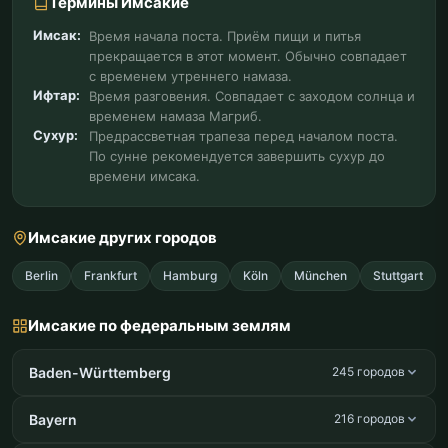
Термины Имсакие
Имсак:
Время начала поста. Приём пищи и питья
прекращается в этот момент. Обычно совпадает
с временем утреннего намаза.
Ифтар:
Время разговения. Совпадает с заходом солнца и
временем намаза Магриб.
Сухур:
Предрассветная трапеза перед началом поста.
По сунне рекомендуется завершить сухур до
времени имсака.
Имсакие других городов
Berlin
Frankfurt
Hamburg
Köln
München
Stuttgart
Имсакие по федеральным землям
Baden-Württemberg
245 городов
Bayern
216 городов