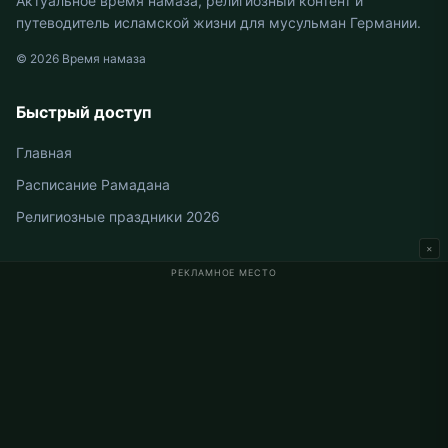
Актуальное время намаза, религиозный контент и
путеводитель исламской жизни для мусульман Германии.
© 2026 Время намаза
Быстрый доступ
Главная
Расписание Рамадана
Религиозные праздники 2026
×
РЕКЛАМНОЕ МЕСТО
Время намаза в Германии
Время намаза в Berlin
Время намаза в Hamburg
Время намаза в München
Время намаза в Köln