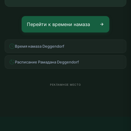
Значение и достоинство пятничного намаза
Пятничный намаз является еженедельным праздником
для мусульман и представляет собой особое
поклонение, совершение которого в общине является
обязательным (фард). Для мусульман, проживающих в
Deggendorf, точное соблюдение времени пятничного
намаза имеет огромное значение для получения
благословений этого священного времени. В Коране, в
суре аль-Джума, сказано: «О уверовавшие! Когда
раздаётся призыв к намазу в пятницу, устремляйтесь к
поминанию Аллаха и оставьте торговлю».
Как рассчитывается пятничный намаз в Deggendorf?
Время пятничного намаза в Deggendorf — это время
зухра, когда солнце достигает зенита и начинает