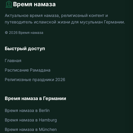
склоняться к западу (завал). Эти времена,
определённые астрономическими расчётами Diyanet
İşleri Başkanlığı, представлены на нашем сайте в
актуальном виде. Мы тщательно отслеживаем время
намаза для 1.214 городов по всей Германии и всех
районов Deggendorf.
"В пятничный день есть такой час, что если
верующий раб попадёт на него и попросит у Аллаха
что-либо, Аллах непременно дарует ему просимое."
Хадис
×
РЕКЛАМНОЕ МЕСТО
Перейти к времени намаза