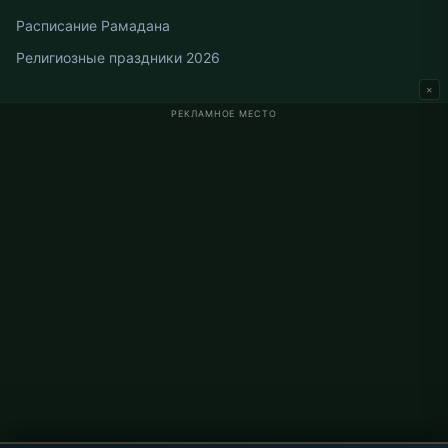
Расписание Рамадана
Религиозные праздники 2026
×
РЕКЛАМНОЕ МЕСТО
Время намаза в Германии
Время намаза в Berlin
Время намаза в Hamburg
Время намаза в München
Время намаза в Köln
Время намаза в Frankfurt
О проекте
О нас
Контакты