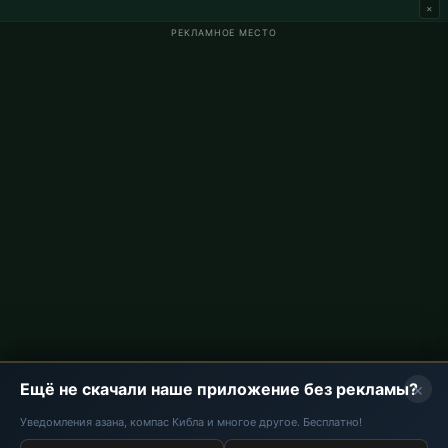
×
РЕКЛАМНОЕ МЕСТО
Время намаза в Германии
Время намаза в Berlin
Время намаза в Hamburg
Время намаза в München
Время намаза в Köln
Время намаза в Frankfurt
О проекте
О нас
Контакты
Политика конфиденциальности
×
Ещё не скачали наше приложение без рекламы?
Уведомления азана, компас Кибла и многое другое. Бесплатно!