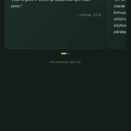
yeter."
olacak ki
konuşuyo
— (Ahzâb, 33/3)
sözünü b
söyleyenle
paralayanl
РЕКЛАМНОЕ МЕСТО