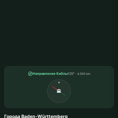
Направление Киблы
125°
4.050 km
N
🕋
Города Baden-Württemberg