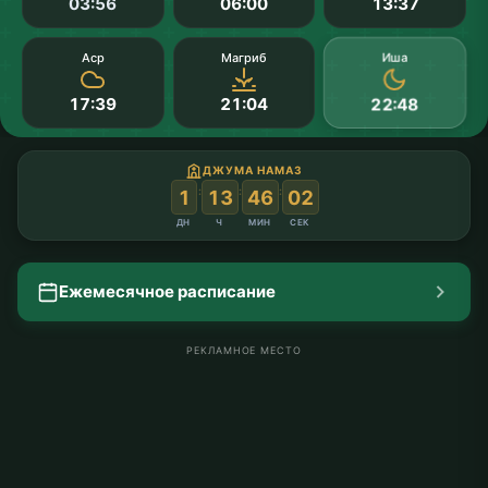
03:56
06:00
13:37
Иша
Аср
Магриб
17:39
21:04
22:48
ДЖУМА НАМАЗ
:
:
:
1
13
46
01
ДН
Ч
МИН
СЕК
Ежемесячное расписание
РЕКЛАМНОЕ МЕСТО