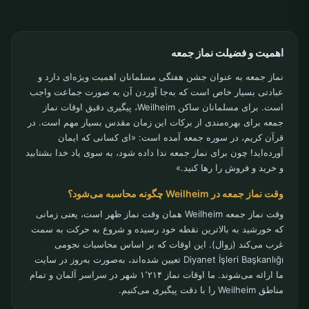
اهمیت و فضیلت نماز جمعه
نماز جمعه به عنوان جشن هفتگی مسلمانان اهمیت ویژه‌ای دارد و
عبادتی بسیار خاص است که به‌جا آوردن آن به صورت جماعت واجب
است. برای مسلمانان ساکن Weilheim، پیگیری دقیق اوقات نماز
جمعه برای بهره‌مندی از برکات این زمان مقدس بسیار مهم است. در
قرآن کریم، در سوره جمعه آمده است: «ای کسانی که ایمان
آورده‌اید! چون برای نماز جمعه ندا داده شود، به سوی یاد خدا بشتابید
و خرید و فروش را رها کنید.»
وقت نماز جمعه در Weilheim چگونه محاسبه می‌شود؟
وقت نماز جمعه Weilheim همان وقت نماز ظهر است، یعنی زمانی
که خورشید به بالاترین نقطه خود رسیده و شروع به حرکت به سمت
غرب می‌کند (زوال). این اوقات که بر اساس محاسبات نجومی
Diyanet İşleri Başkanlığı تعیین شده‌اند، به‌صورت به‌روز در سایت
ما ارائه می‌شوند. ما اوقات نماز ۱٬۲۱۴ شهر در سراسر آلمان و تمام
مناطق Weilheim را با دقت پیگیری می‌کنیم.