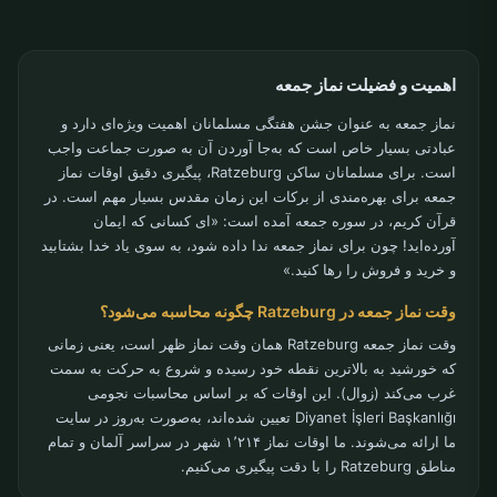
اهمیت و فضیلت نماز جمعه
نماز جمعه به عنوان جشن هفتگی مسلمانان اهمیت ویژه‌ای دارد و
عبادتی بسیار خاص است که به‌جا آوردن آن به صورت جماعت واجب
است. برای مسلمانان ساکن Ratzeburg، پیگیری دقیق اوقات نماز
جمعه برای بهره‌مندی از برکات این زمان مقدس بسیار مهم است. در
قرآن کریم، در سوره جمعه آمده است: «ای کسانی که ایمان
آورده‌اید! چون برای نماز جمعه ندا داده شود، به سوی یاد خدا بشتابید
و خرید و فروش را رها کنید.»
وقت نماز جمعه در Ratzeburg چگونه محاسبه می‌شود؟
وقت نماز جمعه Ratzeburg همان وقت نماز ظهر است، یعنی زمانی
که خورشید به بالاترین نقطه خود رسیده و شروع به حرکت به سمت
غرب می‌کند (زوال). این اوقات که بر اساس محاسبات نجومی
Diyanet İşleri Başkanlığı تعیین شده‌اند، به‌صورت به‌روز در سایت
ما ارائه می‌شوند. ما اوقات نماز ۱٬۲۱۴ شهر در سراسر آلمان و تمام
مناطق Ratzeburg را با دقت پیگیری می‌کنیم.