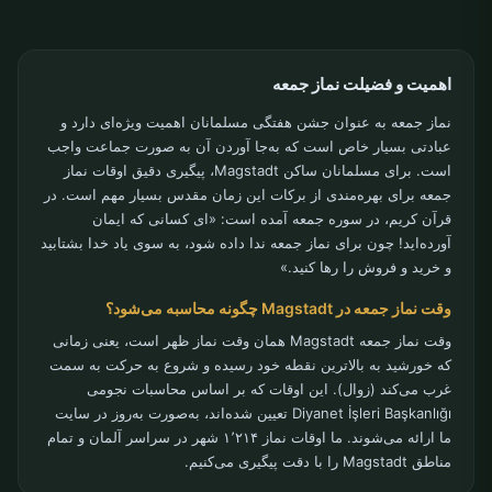
اهمیت و فضیلت نماز جمعه
نماز جمعه به عنوان جشن هفتگی مسلمانان اهمیت ویژه‌ای دارد و
عبادتی بسیار خاص است که به‌جا آوردن آن به صورت جماعت واجب
است. برای مسلمانان ساکن Magstadt، پیگیری دقیق اوقات نماز
جمعه برای بهره‌مندی از برکات این زمان مقدس بسیار مهم است. در
قرآن کریم، در سوره جمعه آمده است: «ای کسانی که ایمان
آورده‌اید! چون برای نماز جمعه ندا داده شود، به سوی یاد خدا بشتابید
و خرید و فروش را رها کنید.»
وقت نماز جمعه در Magstadt چگونه محاسبه می‌شود؟
وقت نماز جمعه Magstadt همان وقت نماز ظهر است، یعنی زمانی
که خورشید به بالاترین نقطه خود رسیده و شروع به حرکت به سمت
غرب می‌کند (زوال). این اوقات که بر اساس محاسبات نجومی
Diyanet İşleri Başkanlığı تعیین شده‌اند، به‌صورت به‌روز در سایت
ما ارائه می‌شوند. ما اوقات نماز ۱٬۲۱۴ شهر در سراسر آلمان و تمام
مناطق Magstadt را با دقت پیگیری می‌کنیم.